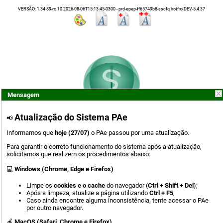
VERSÃO: 1.34.89-rc.10 2026-08-06T15:13:45-0300 - prd-epep-ff65749b8-sscfq hotfix/DEV-5.4.37
Mensagem
Atualização do Sistema PAe
📢
Informamos que
hoje (27/07)
o PAe passou por uma atualização.
Para garantir o correto funcionamento do sistema após a atualização,
solicitamos que realizem os procedimentos abaixo:
Entrar com
💻
Windows (Chrome, Edge e Firefox)
Fornecedor de Assinatura
Limpe os
cookies e o cache
do navegador (
Ctrl + Shift + Del
);
Após a limpeza, atualize a página utilizando
Ctrl + F5
;
Caso ainda encontre alguma inconsistência, tente acessar o PAe
Login com Certificado
por outro navegador.
ou
🍎
M
acOS (Safari, Chrome e Firefox)