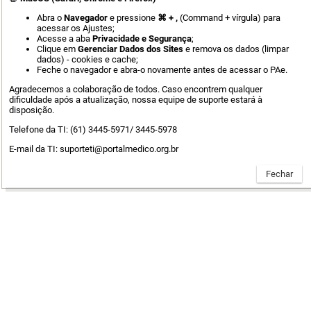
Abra o
Navegador
e pressione
⌘ + ,
(Command + vírgula) para
acessar os Ajustes;
Acesse a aba
Privacidade e Segurança
;
Clique em
Gerenciar Dados dos Sites
e remova os dados (limpar
dados) - cookies e cache;
Feche o navegador e abra-o novamente antes de acessar o PAe.
Agradecemos a colaboração de todos. Caso encontrem qualquer
dificuldade após a atualização, nossa equipe de suporte estará à
disposição.
Telefone da TI: (61) 3445-5971/ 3445-5978
E-mail da TI: suporteti@portalmedico.org.br
Advogado ou Procurador,
clique aqui
para se cadastrar.
Manuais do advogado